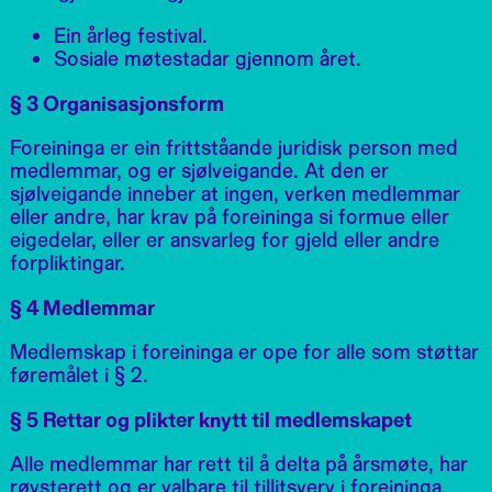
Ein årleg festival.
Sosiale møtestadar gjennom året.
§ 3 Organisasjonsform
Foreininga er ein frittståande juridisk person med
medlemmar, og er sjølveigande. At den er
sjølveigande inneber at ingen, verken medlemmar
eller andre, har krav på foreininga si formue eller
eigedelar, eller er ansvarleg for gjeld eller andre
forpliktingar.
§ 4 Medlemmar
Medlemskap i foreininga er ope for alle som støttar
føremålet i § 2.
§ 5 Rettar og plikter knytt til medlemskapet
Alle medlemmar har rett til å delta på årsmøte, har
røysterett og er valbare til tillitsverv i foreininga.