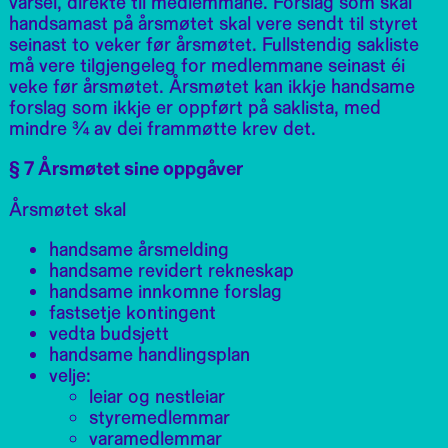
varsel, direkte til medlemmane. Forslag som skal
handsamast på årsmøtet skal vere sendt til styret
seinast to veker før årsmøtet. Fullstendig sakliste
må vere tilgjengeleg for medlemmane seinast éi
veke før årsmøtet. Årsmøtet kan ikkje handsame
forslag som ikkje er oppført på saklista, med
mindre ¾ av dei frammøtte krev det.
§ 7 Årsmøtet sine oppgåver
Årsmøtet skal
handsame årsmelding
handsame revidert rekneskap
handsame innkomne forslag
fastsetje kontingent
vedta budsjett
handsame handlingsplan
velje:
leiar og nestleiar
styremedlemmar
varamedlemmar