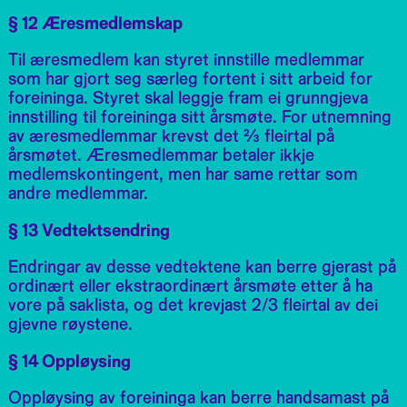
§ 12 Æresmedlemskap
Til æresmedlem kan styret innstille medlemmar
som har gjort seg særleg fortent i sitt arbeid for
foreininga. Styret skal leggje fram ei grunngjeva
innstilling til foreininga sitt årsmøte. For utnemning
av æresmedlemmar krevst det ⅔ fleirtal på
årsmøtet. Æresmedlemmar betaler ikkje
medlemskontingent, men har same rettar som
andre medlemmar.
§ 13 Vedtektsendring
Endringar av desse vedtektene kan berre gjerast på
ordinært eller ekstraordinært årsmøte etter å ha
vore på saklista, og det krevjast 2/3 fleirtal av dei
gjevne røystene.
§ 14 Oppløysing
Oppløysing av foreininga kan berre handsamast på