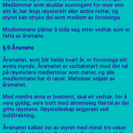
Medlemmar som skuldar kontingent for meir enn
eitt år, har ikkje røysterett eller andre rettar, og
styret kan stryke dei som medlem av foreininga.
Medlemmane pliktar å stilla seg etter vedtak som er
fatta av årsmøte.
§ 6 Årsmøte
Årsmøtet, som blir helde kvart år, er foreininga sitt
øvste mynde. Årsmøtet er vedtaksført med det tal
på røysteføre medlemmar som møter, og alle
medlemmane har éi røyst. Møteleiar veljast av
årsmøtet.
Med mindre anna er bestemt, skal eit vedtak, for å
vere gyldig, vere treft med alminneleg fleirtal av dei
gitte røystene. Røystelikskap avgjerast ved
loddtrekning.
Årsmøtet kallast inn av styret med minst tre veker