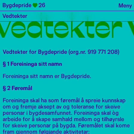
Bygdepride
26
Meny
vedtekter 
Vedtekter
Vedtekter for Bygdepride (org.nr. 919 771 208)
§ 1 Foreininga sitt namn
Foreininga sitt namn er Bygdepride.
§ 2 Føremål
Foreininga skal ha som føremål å spreie kunnskap
om og fremje aksept av og toleranse for skeive
personar i bygdesamfunnet. Foreininga skal òg
arbeide for å skape samhald mellom og tilhøyrsle
for skeive personar på bygda. Føremålet skal kome
fram gjennom følgjande aktivitetar: