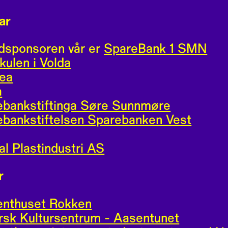
ar
dsponsoren vår er
SpareBank 1 SMN
ulen i Volda
ea
a
ebankstiftinga Søre Sunnmøre
bankstiftelsen Sparebanken Vest
al Plastindustri AS
r
enthuset Rokken
sk Kultursentrum - Aasentunet