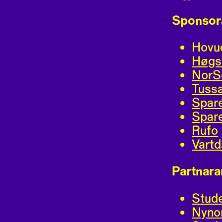
Sponsor
Hovu
Høgsk
NorS
Tuss
Spar
Spare
Rufo
Vartd
Partnara
Stud
Nynor