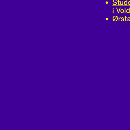
Stud
i Vol
Ørsta