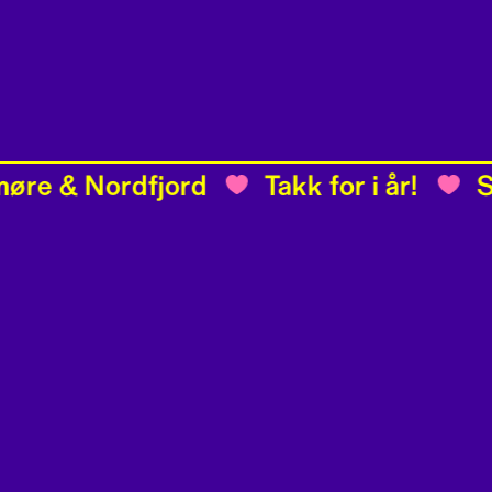
 & Nordfjord
Takk for i år!
Søre
Artistane
rt!
Kjem snart!