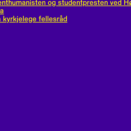
enthumanisten og studentpresten ved H
da
 kyrkjelege fellesråd