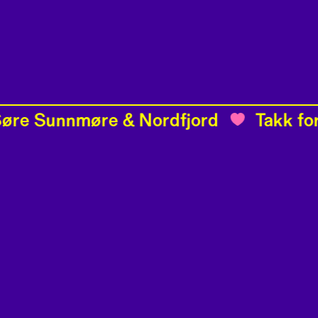
 Sunnmøre & Nordfjord
Takk for i år
Praktisk
Spørsmål og svar