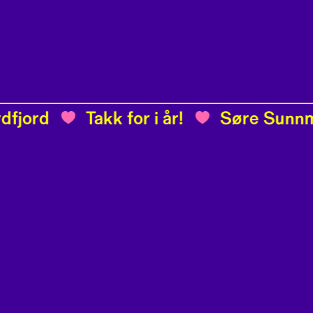
rd
Takk for i år!
Søre Sunnmøre
Engasjer deg
Stadane
Bli medlem
Kjem sna