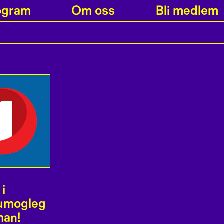
ogram
Om oss
Bli medlem
i
 umogleg
man!