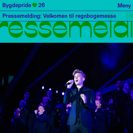
Bygdepride
26
Meny
ressemeldi
Pressemelding: Velkomen til regnbogemesse