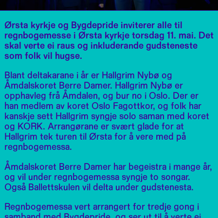
Ørsta kyrkje og Bygdepride inviterer alle til
regnbogemesse i Ørsta kyrkje torsdag 11. mai. Det
skal verte ei raus og inkluderande gudsteneste
som folk vil hugse.
Blant deltakarane i år er Hallgrim Nybø og
Åmdalskoret Berre Damer. Hallgrim Nybø er
opphavleg frå Åmdalen, og bur no i Oslo. Der er
han medlem av koret Oslo Fagottkor, og folk har
kanskje sett Hallgrim syngje solo saman med koret
og KORK. Arrangørane er svært glade for at
Hallgrim tek turen til Ørsta for å vere med på
regnbogemessa.
Åmdalskoret Berre Damer har begeistra i mange år,
og vil under regnbogemessa syngje to songar.
Også Ballettskulen vil delta under gudstenesta.
Regnbogemessa vert arrangert for tredje gong i
samband med Bygdepride, og ser ut til å verte ei