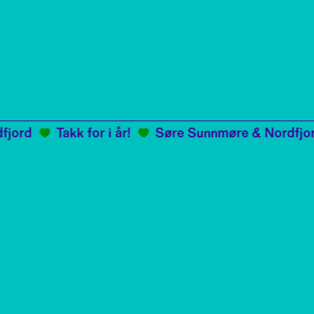
jord
Takk for i år!
Søre Sunnmøre & Nordfjord
Engasjer deg
Bli medlem