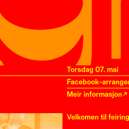
torsdag 07. mai
Facebook-arrange
Meir informasjon
Velkomen til feirin