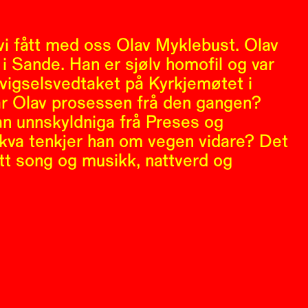
i fått med oss Olav Myklebust. Olav
 i Sande. Han er sjølv homofil og var
 vigselsvedtaket på Kyrkjemøtet i
ar Olav prosessen frå den gangen?
an unnskyldniga frå Preses og
 kva tenkjer han om vegen vidare? Det
tt song og musikk, nattverd og