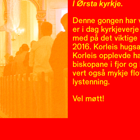
I Ørsta kyrkje.
Denne gongen har v
er i dag kyrkjeverje
med på det viktige
2016. Korleis hugs
Korleis opplevde h
biskopane i fjor og
vert også mykje flo
lystenning.
Vel møtt!