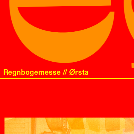
Regnbogemesse // Ørsta