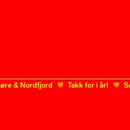
& Nordfjord
Takk for i år!
Søre 