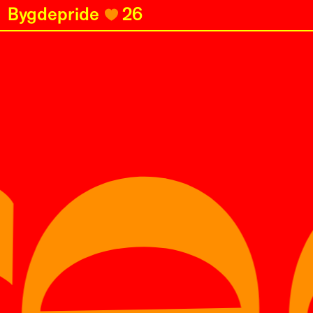
re
Bygdepride
26