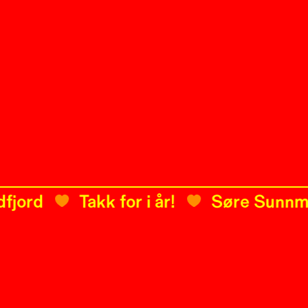
d
Takk for i år!
Søre Sunnmøre 